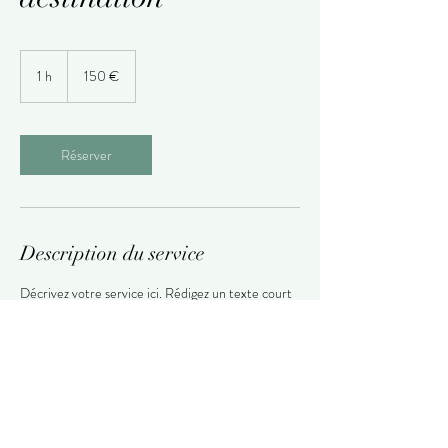
150
euros
1 h
1
150 €
Réserver
Description du service
Décrivez votre service ici. Rédigez un texte court
et accrocheur pour décrire votre offre et les
avantages qu'elle comprend. Une bonne
description attire l'attention des lecteurs et les
rend plus susceptibles de réserver votre service.