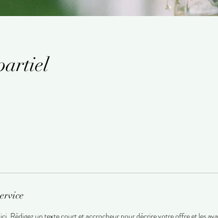
partiel
ervice
ici. Rédigez un texte court et accrocheur pour décrire votre offre et les ava