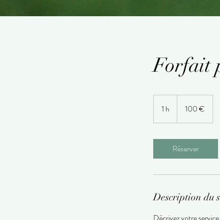
Forfait 
100
euros
1 h
1
100 €
Réserver
Description du s
Décrivez votre service 